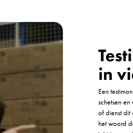
Test
in v
Een testimon
schetsen en 
of dienst dit
het woord do