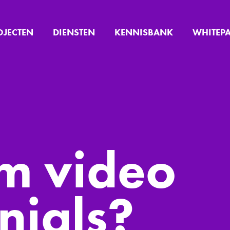
OJECTEN
DIENSTEN
KENNISBANK
WHITEP
m video
nials?