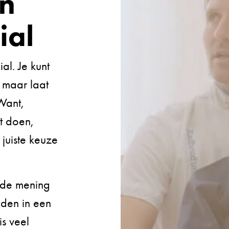
an
ial
al. Je kunt
, maar laat
Want,
t doen,
 juiste keuze
 de mening
nden in een
is veel