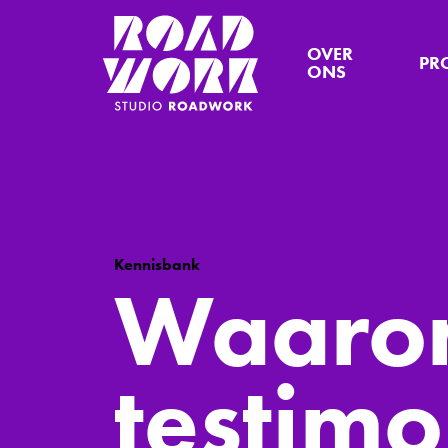
OVER
PR
ONS
Kennisbank
Waaro
testimo