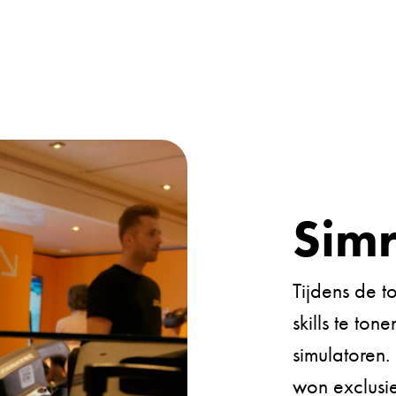
Sim
Tijdens de t
skills te to
simulatoren.
won exclusi