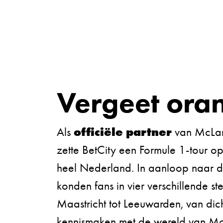
Vergeet ora
officiële partner
Als
van McLar
zette BetCity een Formule 1-tour o
heel Nederland. In aanloop naar 
konden fans in vier verschillende st
Maastricht tot Leeuwarden, van dich
kennismaken met de wereld van Mc