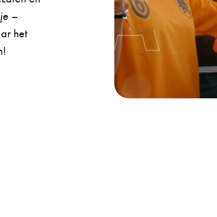
je –
ar het
n!