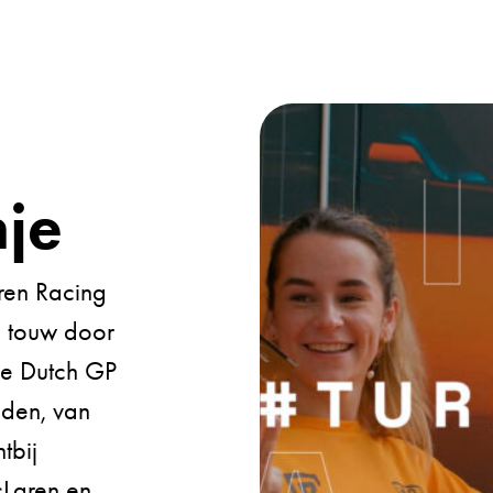
nje
en Racing
p touw door
de Dutch GP
eden, van
tbij
Laren en