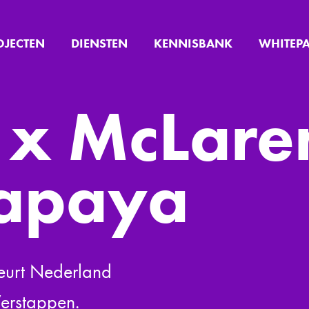
OJECTEN
DIENSTEN
KENNISBANK
WHITEP
y x McLare
apaya
leurt Nederland
Verstappen.