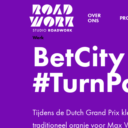
OVER
PR
ONS
Werk
BetCit
#TurnP
Tijdens de Dutch Grand Prix k
traditioneel oranje voor Max 