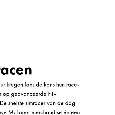
racen
our kregen fans de kans hun race-
nen op geavanceerde F1-
 De snelste simracer van de dag
eve McLaren-merchandise én een