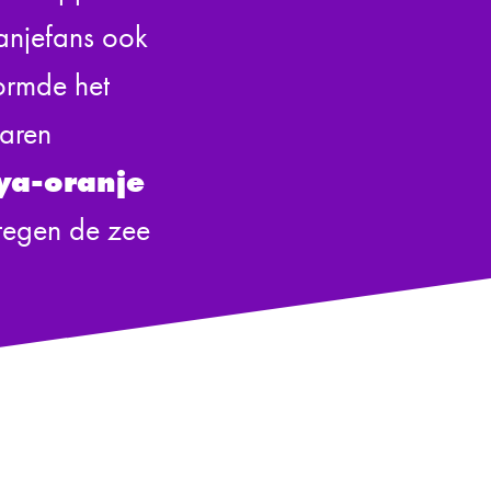
anjefans ook
ormde het
Laren
ya-oranje
tegen de zee